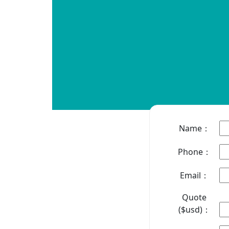
Name：
Phone：
Email：
Quote
($usd)：