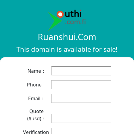
Ruanshui.com
This domain is available for sale!
Name：
Phone：
Email：
Quote
($usd)：
Verification：