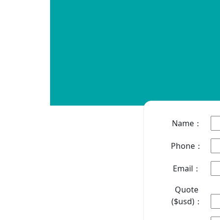
Name：
Phone：
Email：
Quote
($usd)：