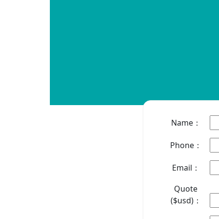
Name：
Phone：
Email：
Quote
($usd)：