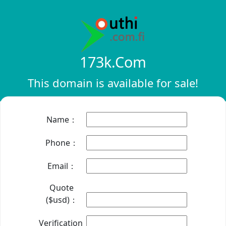
173k.com
This domain is available for sale!
Name：
Phone：
Email：
Quote
($usd)：
Verification：