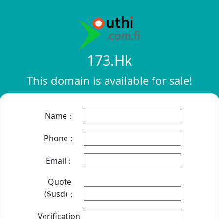
173.hk
This domain is available for sale!
Name：
Phone：
Email：
Quote
($usd)：
Verification：